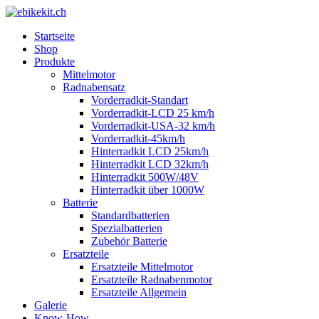
Startseite
Shop
Produkte
Mittelmotor
Radnabensatz
Vorderradkit-Standart
Vorderradkit-LCD 25 km/h
Vorderradkit-USA-32 km/h
Vorderradkit-45km/h
Hinterradkit LCD 25km/h
Hinterradkit LCD 32km/h
Hinterradkit 500W/48V
Hinterradkit über 1000W
Batterie
Standardbatterien
Spezialbatterien
Zubehör Batterie
Ersatzteile
Ersatzteile Mittelmotor
Ersatzteile Radnabenmotor
Ersatzteile Allgemein
Galerie
Know-How