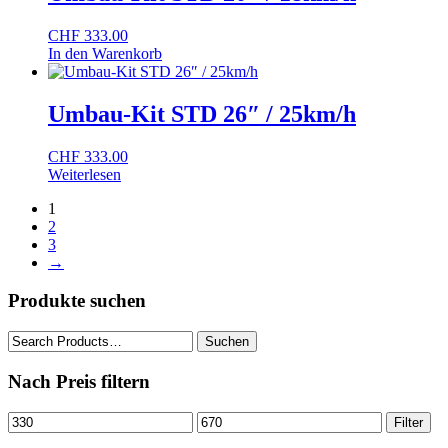
CHF
333.00
In den Warenkorb
Umbau-Kit STD 26″ / 25km/h
CHF
333.00
Weiterlesen
1
2
3
→
Produkte suchen
Suche
Suchen
nach:
Nach Preis filtern
Min.
Max.
Filter
Preis
Preis