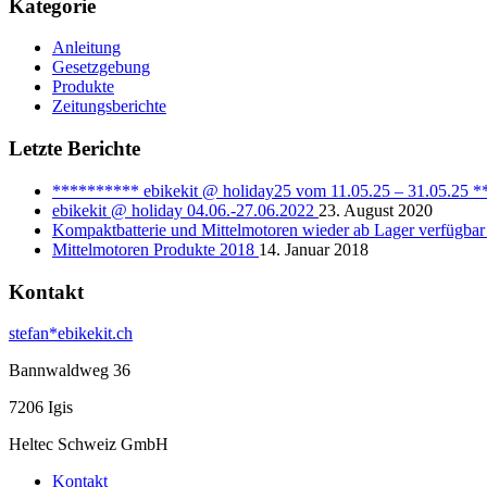
Kategorie
Anleitung
Gesetzgebung
Produkte
Zeitungsberichte
Letzte Berichte
********** ebikekit @ holiday25 vom 11.05.25 – 31.05.25 
ebikekit @ holiday 04.06.-27.06.2022
23. August 2020
Kompaktbatterie und Mittelmotoren wieder ab Lager verfügbar
Mittelmotoren Produkte 2018
14. Januar 2018
Kontakt
stefan*ebikekit.ch
Bannwaldweg 36
7206 Igis
Heltec Schweiz GmbH
Kontakt