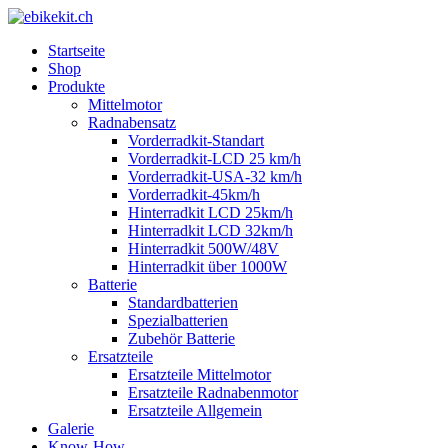
Startseite
Shop
Produkte
Mittelmotor
Radnabensatz
Vorderradkit-Standart
Vorderradkit-LCD 25 km/h
Vorderradkit-USA-32 km/h
Vorderradkit-45km/h
Hinterradkit LCD 25km/h
Hinterradkit LCD 32km/h
Hinterradkit 500W/48V
Hinterradkit über 1000W
Batterie
Standardbatterien
Spezialbatterien
Zubehör Batterie
Ersatzteile
Ersatzteile Mittelmotor
Ersatzteile Radnabenmotor
Ersatzteile Allgemein
Galerie
Know-How