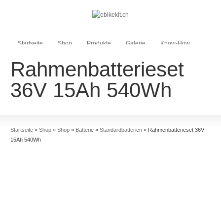
Startseite
Shop
Produkte
Galerie
Know-How
Rahmenbatterieset
Blog
36V 15Ah 540Wh
Mein Konto
Kasse
Warenkorb
Startseite
»
Shop
»
Shop
»
Batterie
»
Standardbatterien
»
Rahmenbatterieset 36V
15Ah 540Wh