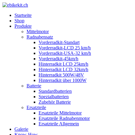
Startseite
Shop
Produkte
Mittelmotor
Radnabensatz
Vorderradkit-Standart
Vorderradkit-LCD 25 km/h
Vorderradkit-USA-32 km/h
Vorderradkit-45km/h
Hinterradkit LCD 25km/h
Hinterradkit LCD 32km/h
Hinterradkit 500W/48V
Hinterradkit über 1000W
Batterie
Standardbatterien
Spezialbatterien
Zubehör Batterie
Ersatzteile
Ersatzteile Mittelmotor
Ersatzteile Radnabenmotor
Ersatzteile Allgemein
Galerie
Know-How