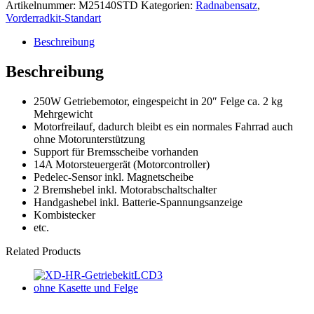
STD
Artikelnummer:
M25140STD
Kategorien:
Radnabensatz
,
20"
Vorderradkit-Standart
/
18km/h
Beschreibung
Menge
Beschreibung
250W Getriebemotor, eingespeicht in 20″ Felge ca. 2 kg
Mehrgewicht
Motorfreilauf, dadurch bleibt es ein normales Fahrrad auch
ohne Motorunterstützung
Support für Bremsscheibe vorhanden
14A Motorsteuergerät (Motorcontroller)
Pedelec-Sensor inkl. Magnetscheibe
2 Bremshebel inkl. Motorabschaltschalter
Handgashebel inkl. Batterie-Spannungsanzeige
Kombistecker
etc.
Related Products