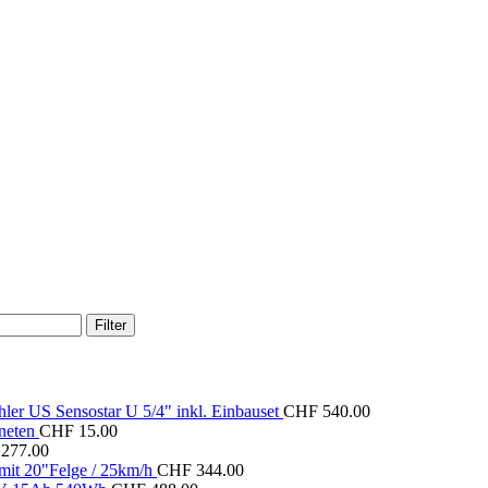
Filter
er US Sensostar U 5/4" inkl. Einbauset
CHF
540.00
neten
CHF
15.00
277.00
it 20"Felge / 25km/h
CHF
344.00