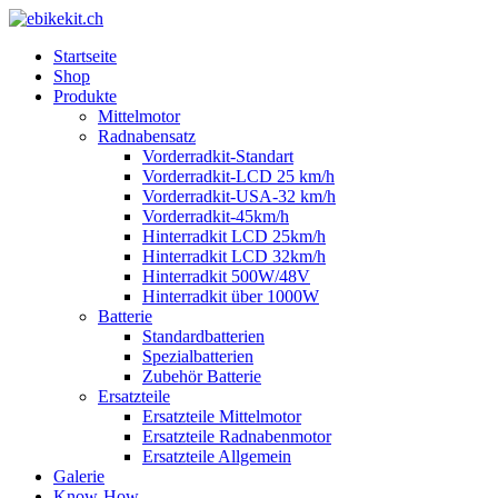
Startseite
Shop
Produkte
Mittelmotor
Radnabensatz
Vorderradkit-Standart
Vorderradkit-LCD 25 km/h
Vorderradkit-USA-32 km/h
Vorderradkit-45km/h
Hinterradkit LCD 25km/h
Hinterradkit LCD 32km/h
Hinterradkit 500W/48V
Hinterradkit über 1000W
Batterie
Standardbatterien
Spezialbatterien
Zubehör Batterie
Ersatzteile
Ersatzteile Mittelmotor
Ersatzteile Radnabenmotor
Ersatzteile Allgemein
Galerie
Know-How