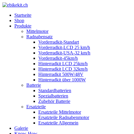
Startseite
Shop
Produkte
Mittelmotor
Radnabensatz
Vorderradkit-Standart
Vorderradkit-LCD 25 km/h
Vorderradkit-USA-32 km/h
Vorderradkit-45km/h
Hinterradkit LCD 25km/h
Hinterradkit LCD 32km/h
Hinterradkit 500W/48V
Hinterradkit über 1000W
Batterie
Standardbatterien
Spezialbatterien
Zubehör Batterie
Ersatzteile
Ersatzteile Mittelmotor
Ersatzteile Radnabenmotor
Ersatzteile Allgemein
Galerie
Know-How