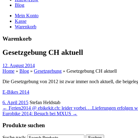
Blog
Mein Konto
Kasse
Warenkorb
Warenkorb
Gesetzgebung CH aktuell
12. August 2014
Home
»
Blog
»
Gesetzgebung
»
Gesetzgebung CH aktuell
Die Gesetzgebung von 2012 ist zwar immer noch aktuell, die beigelegte
E-Bikes 2014
6. April 2015
Stefan Heldstab
←
Ferien2014 @ ebikekit.ch: leider vorbei….Lieferungen erfolgen w
Eurobike 2014: Besuch bei MXUS
→
Produkte suchen
Suche nach:
Suchen