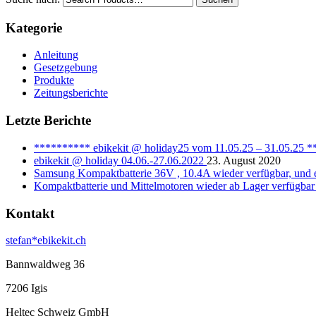
Kategorie
Anleitung
Gesetzgebung
Produkte
Zeitungsberichte
Letzte Berichte
********** ebikekit @ holiday25 vom 11.05.25 – 31.05.25 
ebikekit @ holiday 04.06.-27.06.2022
23. August 2020
Samsung Kompaktbatterie 36V , 10.4A wieder verfügbar, und e
Kompaktbatterie und Mittelmotoren wieder ab Lager verfügbar
Kontakt
stefan*ebikekit.ch
Bannwaldweg 36
7206 Igis
Heltec Schweiz GmbH