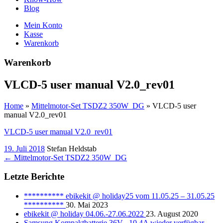
Blog
Mein Konto
Kasse
Warenkorb
Warenkorb
VLCD-5 user manual V2.0_rev01
Home
»
Mittelmotor-Set TSDZ2 350W_DG
»
VLCD-5 user
manual V2.0_rev01
VLCD-5 user manual V2.0_rev01
19. Juli 2018
Stefan Heldstab
←
Mittelmotor-Set TSDZ2 350W_DG
Letzte Berichte
********** ebikekit @ holiday25 vom 11.05.25 – 31.05.25
**********
30. Mai 2023
ebikekit @ holiday 04.06.-27.06.2022
23. August 2020
Samsung Kompaktbatterie 36V , 10.4A wieder verfügbar,