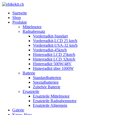
Startseite
Shop
Produkte
Mittelmotor
Radnabensatz
Vorderradkit-Standart
Vorderradkit-LCD 25 km/h
Vorderradkit-USA-32 km/h
Vorderradkit-45km/h
Hinterradkit LCD 25km/h
Hinterradkit LCD 32km/h
Hinterradkit 500W/48V
Hinterradkit über 1000W
Batterie
Standardbatterien
Spezialbatterien
Zubehör Batterie
Ersatzteile
Ersatzteile Mittelmotor
Ersatzteile Radnabenmotor
Ersatzteile Allgemein
Galerie
Know-How