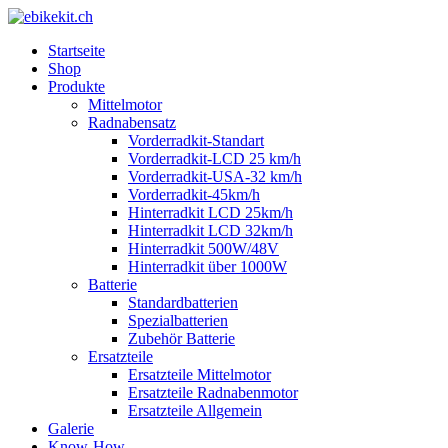
Startseite
Shop
Produkte
Mittelmotor
Radnabensatz
Vorderradkit-Standart
Vorderradkit-LCD 25 km/h
Vorderradkit-USA-32 km/h
Vorderradkit-45km/h
Hinterradkit LCD 25km/h
Hinterradkit LCD 32km/h
Hinterradkit 500W/48V
Hinterradkit über 1000W
Batterie
Standardbatterien
Spezialbatterien
Zubehör Batterie
Ersatzteile
Ersatzteile Mittelmotor
Ersatzteile Radnabenmotor
Ersatzteile Allgemein
Galerie
Know-How