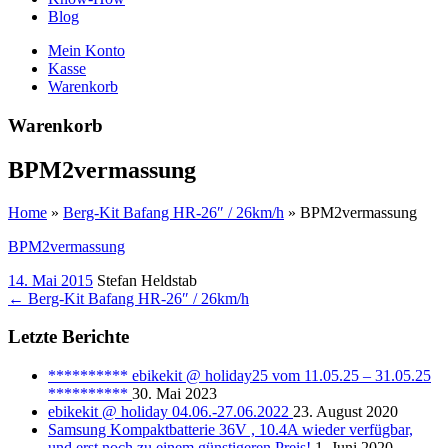
Blog
Mein Konto
Kasse
Warenkorb
Warenkorb
BPM2vermassung
Home
»
Berg-Kit Bafang HR-26″ / 26km/h
»
BPM2vermassung
BPM2vermassung
14. Mai 2015
Stefan Heldstab
←
Berg-Kit Bafang HR-26″ / 26km/h
Letzte Berichte
********** ebikekit @ holiday25 vom 11.05.25 – 31.05.25
**********
30. Mai 2023
ebikekit @ holiday 04.06.-27.06.2022
23. August 2020
Samsung Kompaktbatterie 36V , 10.4A wieder verfügbar,
und erst noch zu einem günstigeren Preis!
1. Juni 2020