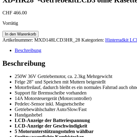
CHF
466.00
Vorrätig
XD-
In den Warenkorb
HR28"-
Artikelnummer:
MXD148LCD3HR_28
Kategorien:
Hinterradkit L
GetriebekitLCD3
ohne
Beschreibung
Kasette
Menge
Beschreibung
250W 36V Getriebemotor, ca. 2.3kg Mehrgewicht
Felge 28″ und Speichen mit Muttern beigestellt
Motorfreilauf, dadurch bleibt es ein normales Fahrrad auch oh
Support für Bremsscheibe vorhanden
14A Motorsteuergerät (Motorcontroller)
Pedelec-Sensor inkl. Magnetscheibe
Getriebewählschalter Auto/Slow/Fast
Handgashebel
LCD-Anzeige der Batteriespannung
LCD-Anzeige der Geschwindigkeit
5 Motorunterstützungsstufen wählbar
Spritzwasserdichte Kombistecker