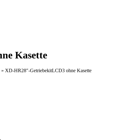
ne Kasette
»
XD-HR28″-GetriebekitLCD3 ohne Kasette
e