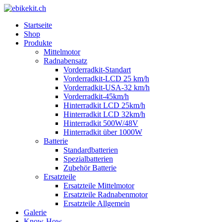
Startseite
Shop
Produkte
Mittelmotor
Radnabensatz
Vorderradkit-Standart
Vorderradkit-LCD 25 km/h
Vorderradkit-USA-32 km/h
Vorderradkit-45km/h
Hinterradkit LCD 25km/h
Hinterradkit LCD 32km/h
Hinterradkit 500W/48V
Hinterradkit über 1000W
Batterie
Standardbatterien
Spezialbatterien
Zubehör Batterie
Ersatzteile
Ersatzteile Mittelmotor
Ersatzteile Radnabenmotor
Ersatzteile Allgemein
Galerie
Know-How