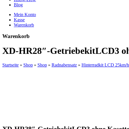
Blog
Mein Konto
Kasse
Warenkorb
Warenkorb
XD-HR28″-GetriebekitLCD3 oh
Startseite
»
Shop
»
Shop
»
Radnabensatz
»
Hinterradkit LCD 25km/h
XD-HR28″-GetriebekitLCD3 ohne Kasett