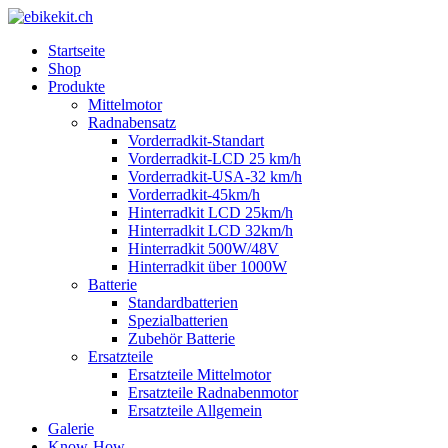
Startseite
Shop
Produkte
Mittelmotor
Radnabensatz
Vorderradkit-Standart
Vorderradkit-LCD 25 km/h
Vorderradkit-USA-32 km/h
Vorderradkit-45km/h
Hinterradkit LCD 25km/h
Hinterradkit LCD 32km/h
Hinterradkit 500W/48V
Hinterradkit über 1000W
Batterie
Standardbatterien
Spezialbatterien
Zubehör Batterie
Ersatzteile
Ersatzteile Mittelmotor
Ersatzteile Radnabenmotor
Ersatzteile Allgemein
Galerie
Know-How