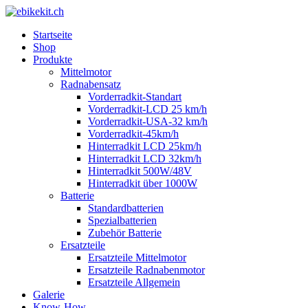
Startseite
Shop
Produkte
Mittelmotor
Radnabensatz
Vorderradkit-Standart
Vorderradkit-LCD 25 km/h
Vorderradkit-USA-32 km/h
Vorderradkit-45km/h
Hinterradkit LCD 25km/h
Hinterradkit LCD 32km/h
Hinterradkit 500W/48V
Hinterradkit über 1000W
Batterie
Standardbatterien
Spezialbatterien
Zubehör Batterie
Ersatzteile
Ersatzteile Mittelmotor
Ersatzteile Radnabenmotor
Ersatzteile Allgemein
Galerie
Know-How