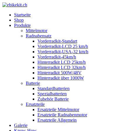
Startseite
Shop
Produkte
Mittelmotor
Radnabensatz
Vorderradkit-Standart
Vorderradkit-LCD 25 km/h
Vorderradkit-USA-32 km/h
Vorderradkit-45km/h
Hinterradkit LCD 25km/h
Hinterradkit LCD 32km/h
Hinterradkit 500W/48V
Hinterradkit über 1000W
Batterie
Standardbatterien
Spezialbatterien
Zubehör Batterie
Ersatzteile
Ersatzteile Mittelmotor
Ersatzteile Radnabenmotor
Ersatzteile Allgemein
Galerie
Know-How