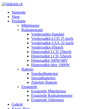
Startseite
Shop
Produkte
Mittelmotor
Radnabensatz
Vorderradkit-Standart
Vorderradkit-LCD 25 km/h
Vorderradkit-USA-32 km/h
Vorderradkit-45km/h
Hinterradkit LCD 25km/h
Hinterradkit LCD 32km/h
Hinterradkit 500W/48V
Hinterradkit über 1000W
Batterie
Standardbatterien
Spezialbatterien
Zubehör Batterie
Ersatzteile
Ersatzteile Mittelmotor
Ersatzteile Radnabenmotor
Ersatzteile Allgemein
Galerie
Know-How