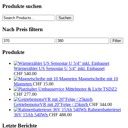
Produkte suchen
Suche
Suchen
nach:
Nach Preis filtern
Min.
Max.
Filter
Preis
Preis
Produkte
Wärmezähler US Sensostar U 5/4" inkl. Einbauset
CHF
540.00
Magnetscheibe mit 10
Magneten
CHF
15.00
Umbauservice Mittelmotor & Licht TSDZ2
CHF
277.00
GetriebemotorVR mit 20"Felge / 25km/h
CHF
344.00
Rahmenbatterieset
36V 15Ah 540Wh
CHF
488.00
Letzte Berichte