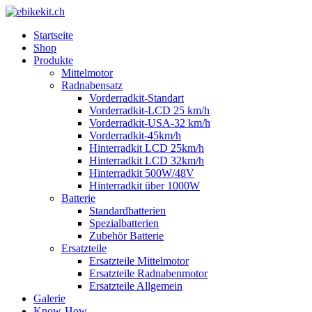
Startseite
Shop
Produkte
Mittelmotor
Radnabensatz
Vorderradkit-Standart
Vorderradkit-LCD 25 km/h
Vorderradkit-USA-32 km/h
Vorderradkit-45km/h
Hinterradkit LCD 25km/h
Hinterradkit LCD 32km/h
Hinterradkit 500W/48V
Hinterradkit über 1000W
Batterie
Standardbatterien
Spezialbatterien
Zubehör Batterie
Ersatzteile
Ersatzteile Mittelmotor
Ersatzteile Radnabenmotor
Ersatzteile Allgemein
Galerie
Know-How