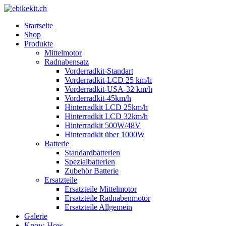
Startseite
Shop
Produkte
Mittelmotor
Radnabensatz
Vorderradkit-Standart
Vorderradkit-LCD 25 km/h
Vorderradkit-USA-32 km/h
Vorderradkit-45km/h
Hinterradkit LCD 25km/h
Hinterradkit LCD 32km/h
Hinterradkit 500W/48V
Hinterradkit über 1000W
Batterie
Standardbatterien
Spezialbatterien
Zubehör Batterie
Ersatzteile
Ersatzteile Mittelmotor
Ersatzteile Radnabenmotor
Ersatzteile Allgemein
Galerie
Know-How