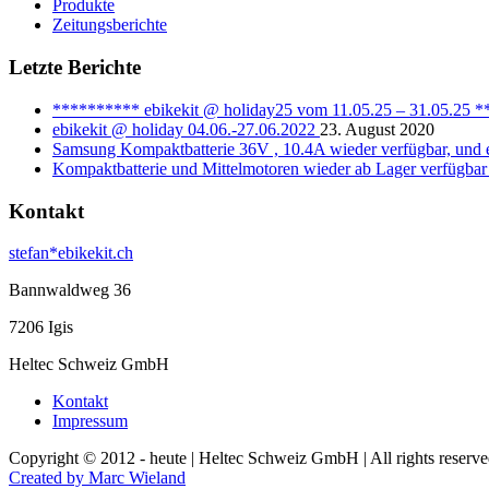
Produkte
Zeitungsberichte
Letzte Berichte
********** ebikekit @ holiday25 vom 11.05.25 – 31.05.25 
ebikekit @ holiday 04.06.-27.06.2022
23. August 2020
Samsung Kompaktbatterie 36V , 10.4A wieder verfügbar, und e
Kompaktbatterie und Mittelmotoren wieder ab Lager verfügbar
Kontakt
stefan*ebikekit.ch
Bannwaldweg 36
7206 Igis
Heltec Schweiz GmbH
Kontakt
Impressum
Copyright © 2012 - heute | Heltec Schweiz GmbH | All rights reserv
Created by Marc Wieland