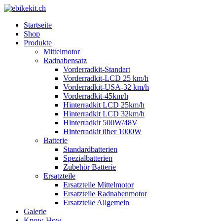
Startseite
Shop
Produkte
Mittelmotor
Radnabensatz
Vorderradkit-Standart
Vorderradkit-LCD 25 km/h
Vorderradkit-USA-32 km/h
Vorderradkit-45km/h
Hinterradkit LCD 25km/h
Hinterradkit LCD 32km/h
Hinterradkit 500W/48V
Hinterradkit über 1000W
Batterie
Standardbatterien
Spezialbatterien
Zubehör Batterie
Ersatzteile
Ersatzteile Mittelmotor
Ersatzteile Radnabenmotor
Ersatzteile Allgemein
Galerie
Know-How