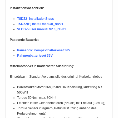
Installationsbeschrieb:
TSDZ2_InstallationSteps
TSDZ2(P) install manual_rev01
VLCD-5 user manual V2.0_rev01
Passende Batterie:
Panasonic Kompaktbatterieset 36V
Rahmenbatterieset 36V
Mittelmotor-Set in modernster Ausführung:
Einsetzbar in Standart Velo anstelle des original-Kurbelantriebes
Bärenstarker Motor 36V, 350W Dauerleistung, kurzfristig bis
500W!!!
Torque 50Nm, max: 80Nm!
Leichter, leiser Getriebemotoren (<50dB) mit Freilauf (3.85 kg)
Torque Sensor integriert (Tretunterstützung anhand des
Pedaldrehmoments)