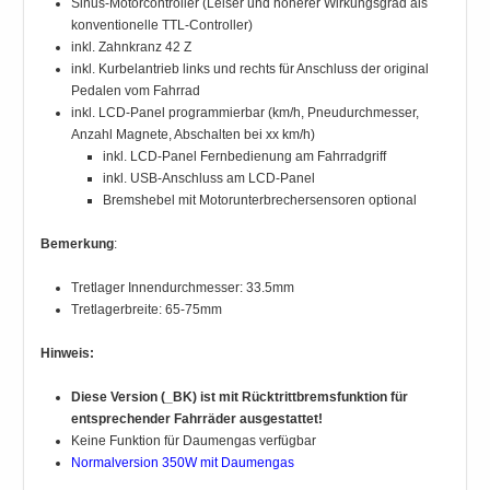
Sinus-Motorcontroller (Leiser und höherer Wirkungsgrad als
konventionelle TTL-Controller)
inkl. Zahnkranz 42 Z
inkl. Kurbelantrieb links und rechts für Anschluss der original
Pedalen vom Fahrrad
inkl. LCD-Panel programmierbar (km/h, Pneudurchmesser,
Anzahl Magnete, Abschalten bei xx km/h)
inkl. LCD-Panel Fernbedienung am Fahrradgriff
inkl. USB-Anschluss am LCD-Panel
Bremshebel mit Motorunterbrechersensoren optional
Bemerkung
:
Tretlager Innendurchmesser: 33.5mm
Tretlagerbreite: 65-75mm
Hinweis:
Diese Version (_BK) ist mit Rücktrittbremsfunktion für
entsprechender Fahrräder ausgestattet!
Keine Funktion für Daumengas verfügbar
Normalversion 350W mit Daumengas